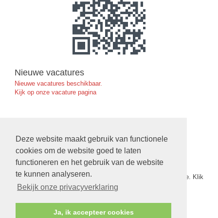
Nieuwe vacatures
Nieuwe vacatures beschikbaar.
Kijk op onze vacature pagina
Ruimte Reserveren in de Exoduskerk
Deze website maakt gebruik van functionele
klik hier
cookies om de website goed te laten
functioneren en het gebruik van de website
Nieuwe Verbinding
te kunnen analyseren.
De nieuwe verbinding nr. 5 van 2026 staat nu op onze website. Klik
op
deze link
om het te openen.
Bekijk onze privacyverklaring
Ja, ik accepteer cookies