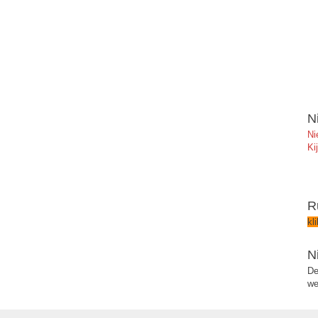
N
Ni
Ki
R
kl
N
De
we