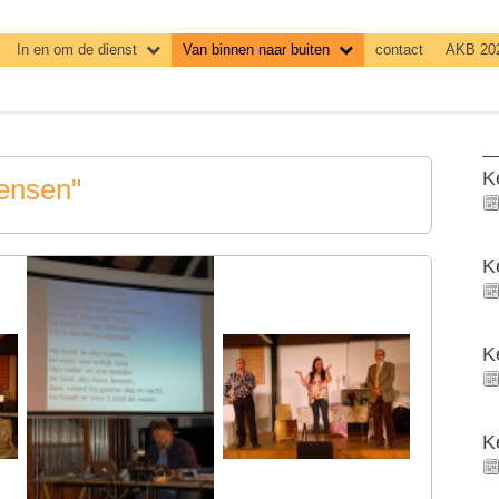
In en om de dienst
Van binnen naar buiten
contact
AKB 20
K
Mensen"
K
K
K