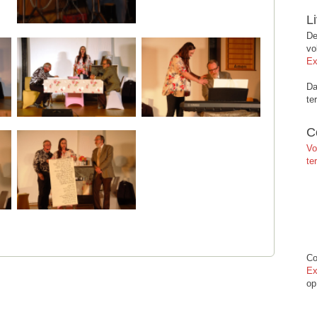
L
De
vo
Ex
Da
te
C
Vo
te
Co
Ex
op