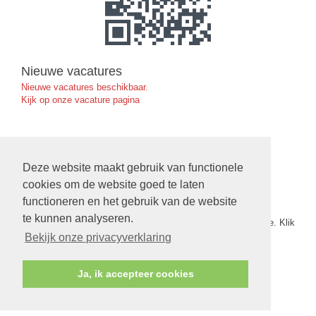
Nieuwe vacatures
Nieuwe vacatures beschikbaar.
Kijk op onze vacature pagina
Ruimte Reserveren in de Exoduskerk
Deze website maakt gebruik van functionele
klik hier
cookies om de website goed te laten
functioneren en het gebruik van de website
Nieuwe Verbinding
te kunnen analyseren.
De nieuwe verbinding nr. 5 van 2026 staat nu op onze website. Klik
op
deze link
om het te openen.
Bekijk onze privacyverklaring
Ja, ik accepteer cookies