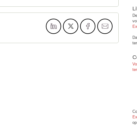
L
De
vo
Ex
Da
te
C
Vo
te
Co
Ex
op