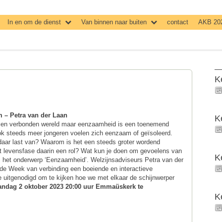
In en om de dienst
Van binnen naar buiten
contact
AKB 20
K
 – Petra van der Laan
K
rne en verbonden wereld maar eenzaamheid is een toenemend
ok steeds meer jongeren voelen zich eenzaam of geïsoleerd.
aar last van? Waarom is het een steeds groter wordend
 levensfase daarin een rol? Wat kun je doen om gevoelens van
K
 het onderwerp ‘Eenzaamheid’. Welzijnsadviseurs Petra van der
 de Week van verbinding een boeiende en interactieve
te uitgenodigd om te kijken hoe we met elkaar de schijnwerper
dag 2 oktober 2023 20:00 uur Emmaüskerk te
K