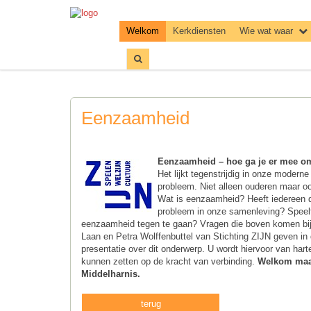
Welkom
Kerkdiensten
Wie wat waar
Eenzaamheid
Eenzaamheid – hoe ga je er mee om
Het lijkt tegenstrijdig in onze mode
probleem. Niet alleen ouderen maar o
Wat is eenzaamheid? Heeft iedereen d
probleem in onze samenleving? Speelt
eenzaamheid tegen te gaan? Vragen die boven komen bij
Laan en Petra Wolffenbuttel van Stichting ZIJN geven in
presentatie over dit onderwerp. U wordt hiervoor van har
kunnen zetten op de kracht van verbinding.
Welkom maan
Middelharnis.
terug