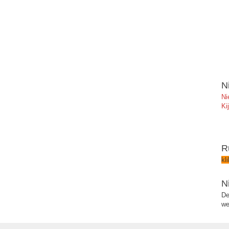
N
Ni
Ki
R
kl
N
De
we