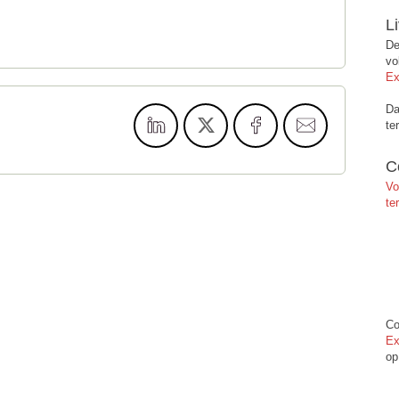
L
De
vo
Ex
Da
te
C
Vo
te
Co
Ex
op