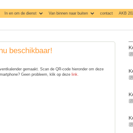
In en om de dienst
Van binnen naar buiten
contact
AKB 20
K
nu beschikbaar!
ventkalender gemaakt. Scan de QR-code hieronder om deze
K
smartphone? Geen probleem, klik op deze
link.
K
K