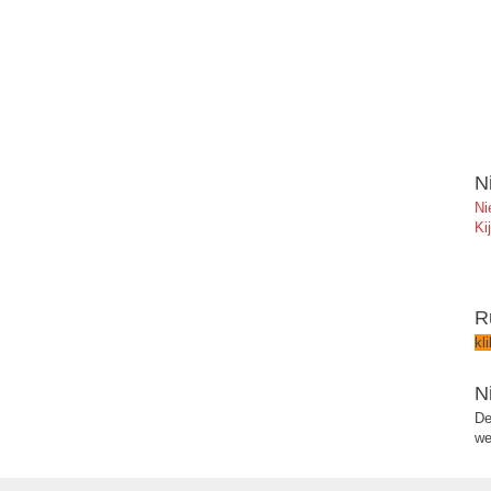
N
Ni
Ki
R
kl
N
De
we