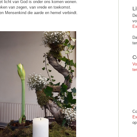
et licht van God is onder ons komen wonen.
eken van zegen, van vrede en toekomst.
L
en Mensenkind die aarde en hemel verbindt.
De
vo
Ex
Da
te
C
Vo
te
Co
Ex
op