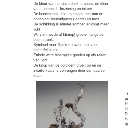
De kleur van het basisdoek is paars: de kleur
van soberheid, bezinning en inkeer.
De boomstronk lijkt levenloos met aan de
onderkant houtsnippers ( aarde) en mos.
De schikking is minder somber, er komt meer
licht.
Wij zien heydera( klimop) groeien langs de
boomstronk.
Symbool voor God’s trouw en ook voor
onsterfelijkheid.
Enkele witte bloempjes groeien op als teken
van licht.
De knop van de bolbloem groeit op en de
zwarte kaars is vervangen door een paarse
kaars.
T
a
H
k
D
H
d