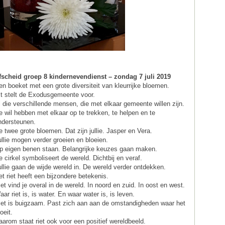
fscheid groep 8 kindernevendienst – zondag 7 juli 2019
en boeket met een grote diversiteit van kleurrijke bloemen.
it stelt de Exodusgemeente voor.
l die verschillende mensen, die met elkaar gemeente willen zijn.
e wil hebben met elkaar op te trekken, te helpen en te
ndersteunen.
e twee grote bloemen. Dat zijn jullie. Jasper en Vera.
ullie mogen verder groeien en bloeien.
p eigen benen staan. Belangrijke keuzes gaan maken.
e cirkel symboliseert de wereld. Dichtbij en veraf.
ullie gaan de wijde wereld in. De wereld verder ontdekken.
et riet heeft een bijzondere betekenis.
iet vind je overal in de wereld. In noord en zuid. In oost en west.
ar riet is, is water. En waar water is, is leven.
iet is buigzaam. Past zich aan aan de omstandigheden waar het
oeit.
aarom staat riet ook voor een positief wereldbeeld.