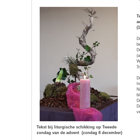
T
a
(
D
b
D
(
W
S
D
I
N
b
D
D
v
Tekst bij liturgische schikking op Tweede
zondag van de advent (zondag 8 december)