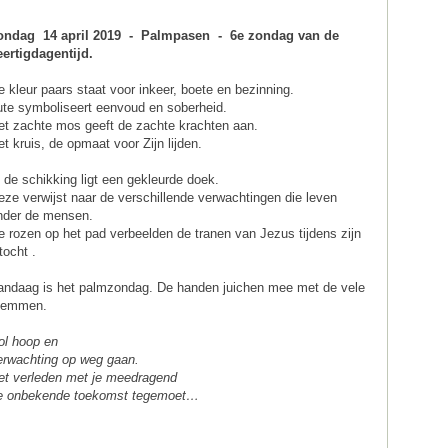
ondag 14 april 2019 - Palmpasen - 6e zondag van de
eertigdagentijd.
e kleur paars staat voor inkeer, boete en bezinning.
ute symboliseert eenvoud en soberheid.
et zachte mos geeft de zachte krachten aan.
et kruis, de opmaat voor Zijn lijden.
n de schikking ligt een gekleurde doek.
eze verwijst naar de verschillende verwachtingen die leven
nder de mensen.
e rozen op het pad verbeelden de tranen van Jezus tijdens zijn
tocht .
andaag is het palmzondag. De handen juichen mee met de vele
temmen.
ol hoop en
erwachting op weg gaan.
et verleden met je meedragend
e onbekende toekomst tegemoet…