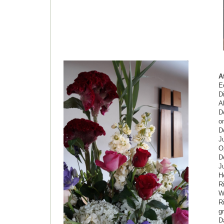
A
E
D
A
D
o
D
J
O
D
J
H
R
Wa
R
gr
D