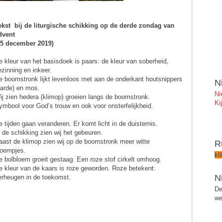
ekst bij de liturgische schikking op de derde zondag van
dvent
15 december 2019)
e kleur van het basisdoek is paars: de kleur van soberheid,
ezinning en inkeer.
e boomstronk lijkt levenloos met aan de onderkant houtsnippers
N
aarde) en mos.
Ni
ij zien hedera (klimop) groeien langs de boomstronk.
Ki
ymbool voor God’s trouw en ook voor onsterfelijkheid.
e tijden gaan veranderen. Er komt licht in de duisternis.
n de schikking zien wij het gebeuren.
aast de klimop zien wij op de boomstronk meer witte
R
loempjes.
kl
e bolbloem groeit gestaag. Een roze stof cirkelt omhoog.
e kleur van de kaars is roze geworden. Roze betekent:
N
erheugen in de toekomst.
De
we