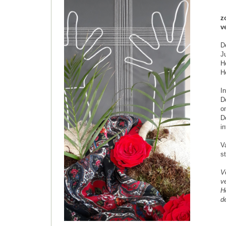
z
v
D
J
H
H
I
D
o
D
in
V
s
V
v
H
d