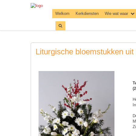
Welkom
Kerkdiensten
Wie wat waar
Liturgische bloemstukken uit
T
(
H
I
D
M
Zi