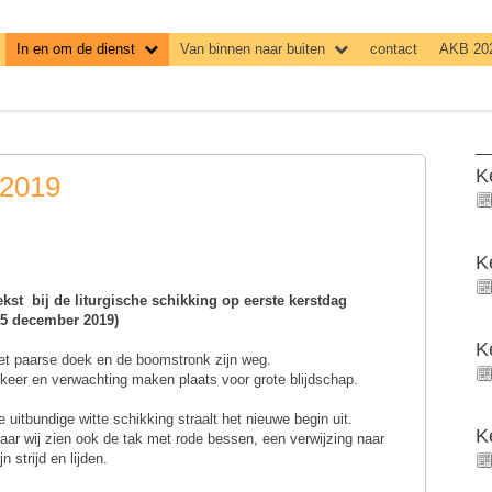
In en om de dienst
Van binnen naar buiten
contact
AKB 20
K
 2019
K
ekst bij de liturgische schikking op eerste kerstdag
25 december 2019)
K
et paarse doek en de boomstronk zijn weg.
nkeer en verwachting maken plaats voor grote blijdschap.
e uitbundige witte schikking straalt het nieuwe begin uit.
K
aar wij zien ook de tak met rode bessen, een verwijzing naar
jn strijd en lijden.