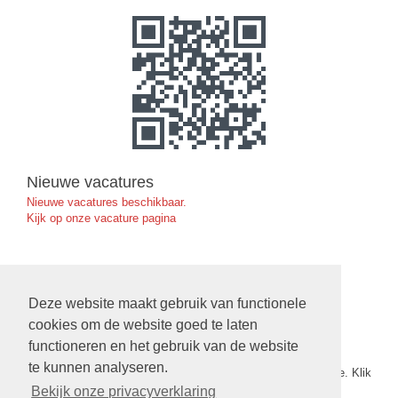
Nieuwe vacatures
Nieuwe vacatures beschikbaar.
Kijk op onze vacature pagina
Ruimte Reserveren in de Exoduskerk
Deze website maakt gebruik van functionele
klik hier
cookies om de website goed te laten
functioneren en het gebruik van de website
Nieuwe Verbinding
te kunnen analyseren.
De nieuwe verbinding nr. 5 van 2026 staat nu op onze website. Klik
op
deze link
om het te openen.
Bekijk onze privacyverklaring