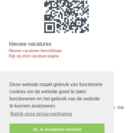
Nieuwe vacatures
Nieuwe vacatures beschikbaar.
Kijk op onze vacature pagina
Ruimte Reserveren in de Exoduskerk
Deze website maakt gebruik van functionele
klik hier
cookies om de website goed te laten
functioneren en het gebruik van de website
Nieuwe Verbinding
te kunnen analyseren.
De nieuwe verbinding nr. 5 van 2026 staat nu op onze website. Klik
op
deze link
om het te openen.
Bekijk onze privacyverklaring
Ja, ik accepteer cookies