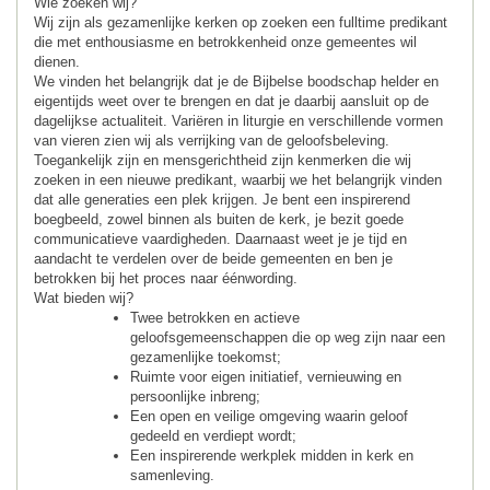
Wie zoeken wij?
Wij zijn als gezamenlijke kerken op zoeken een fulltime predikant
die met enthousiasme en betrokkenheid onze gemeentes wil
dienen.
We vinden het belangrijk dat je de Bijbelse boodschap helder en
eigentijds weet over te brengen en dat je daarbij aansluit op de
dagelijkse actualiteit. Variëren in liturgie en verschillende vormen
van vieren zien wij als verrijking van de geloofsbeleving.
Toegankelijk zijn en mensgerichtheid zijn kenmerken die wij
zoeken in een nieuwe predikant, waarbij we het belangrijk vinden
dat alle generaties een plek krijgen. Je bent een inspirerend
boegbeeld, zowel binnen als buiten de kerk, je bezit goede
communicatieve vaardigheden. Daarnaast weet je je tijd en
aandacht te verdelen over de beide gemeenten en ben je
betrokken bij het proces naar éénwording.
Wat bieden wij?
Twee betrokken en actieve
geloofsgemeenschappen die op weg zijn naar een
gezamenlijke toekomst;
Ruimte voor eigen initiatief, vernieuwing en
persoonlijke inbreng;
Een open en veilige omgeving waarin geloof
gedeeld en verdiept wordt;
Een inspirerende werkplek midden in kerk en
samenleving.