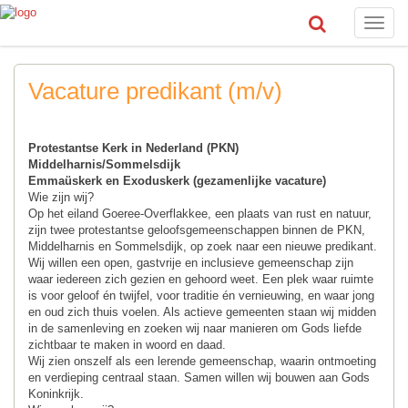
Toggle
naviga
Vacature predikant (m/v)
Protestantse Kerk in Nederland (PKN)
Middelharnis/Sommelsdijk
Emmaüskerk en Exoduskerk (gezamenlijke vacature)
Wie zijn wij?
Op het eiland Goeree-Overflakkee, een plaats van rust en natuur,
zijn twee protestantse geloofsgemeenschappen binnen de PKN,
Middelharnis en Sommelsdijk, op zoek naar een nieuwe predikant.
Wij willen een open, gastvrije en inclusieve gemeenschap zijn
waar iedereen zich gezien en gehoord weet. Een plek waar ruimte
is voor geloof én twijfel, voor traditie én vernieuwing, en waar jong
en oud zich thuis voelen. Als actieve gemeenten staan wij midden
in de samenleving en zoeken wij naar manieren om Gods liefde
zichtbaar te maken in woord en daad.
Wij zien onszelf als een lerende gemeenschap, waarin ontmoeting
en verdieping centraal staan. Samen willen wij bouwen aan Gods
Koninkrijk.