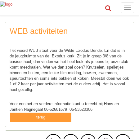
Toggle
naviga
WEB activiteiten
Het woord WEB staat voor de Wilde Exodus Bende. En dat is in
de jeugdruimte van de Exodus kerk. Zit je in groep 3/8 van de
basisschool, dan vinden we het heel leuk als je eens bij onze club
komt meedraaien. Wat we dan zoal doen? Knutselen, spelletjes
binnen en buiten, een leuke film middag, bowlen, zwemmen,
speurtochten en soms iets bakken of koken. Meestal doen we ook
1 of 2 keer per jaar activiteiten met de ouders erbij. Het is vooral
heel gezellig.
Voor contact en verdere informatie kunt u terecht bij Hans en
Jantien Nagnegaal 06-52681679 06-53520306
terug